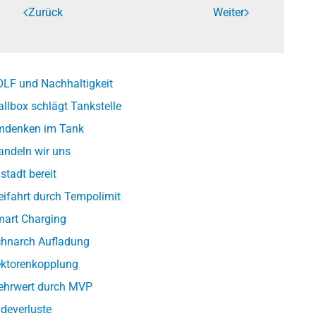
Zurück
Weiter
LF und Nachhaltigkeit
llbox schlägt Tankstelle
denken im Tank
ndeln wir uns
lstadt bereit
eifahrt durch Tempolimit
art Charging
hnarch Aufladung
ktorenkopplung
hrwert durch MVP
deverluste