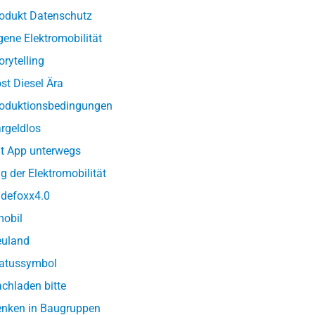
odukt Datenschutz
gene Elektromobilität
orytelling
st Diesel Ära
oduktionsbedingungen
rgeldlos
t App unterwegs
g der Elektromobilität
defoxx4.0
obil
uland
atussymbol
chladen bitte
nken in Baugruppen