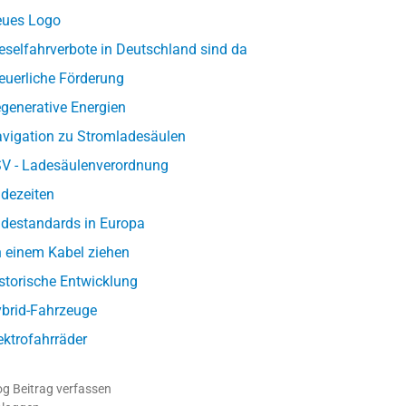
ues Logo
eselfahrverbote in Deutschland sind da
euerliche Förderung
generative Energien
vigation zu Stromladesäulen
V - Ladesäulenverordnung
dezeiten
destandards in Europa
 einem Kabel ziehen
storische Entwicklung
brid-Fahrzeuge
ektrofahrräder
og Beitrag verfassen