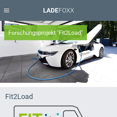
LADE
FOXX
Forschungsprojekt "Fit2Load"
Fit2Load