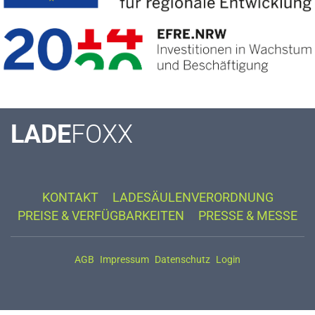
LADE
FOXX
KONTAKT
LADESÄULENVERORDNUNG
PREISE & VERFÜGBARKEITEN
PRESSE & MESSE
AGB
Impressum
Datenschutz
Login