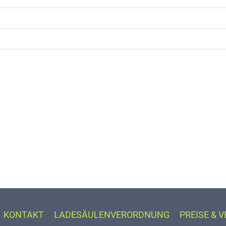
KONTAKT
LADESÄULENVERORDNUNG
PREISE & 