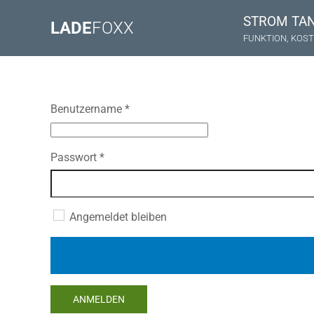
STROM TA
LADE
FOXX
FUNKTION, KOST
Benutzername
*
Passwort
*
Angemeldet bleiben
ANMELDEN